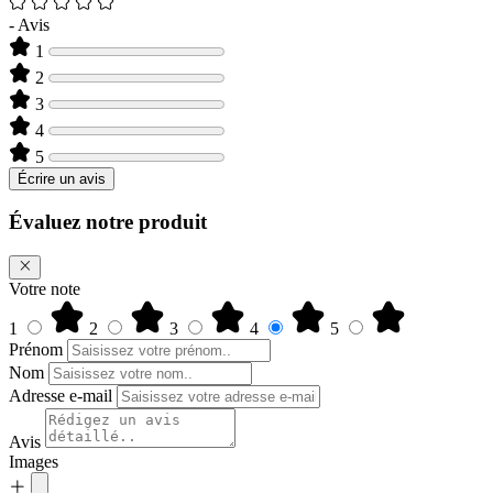
-
Avis
1
2
3
4
5
Écrire un avis
Évaluez notre produit
Votre note
1
2
3
4
5
Prénom
Nom
Adresse e-mail
Avis
Images